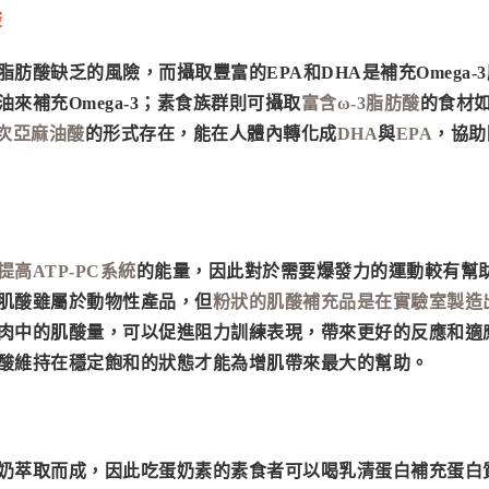
酸
肪酸缺乏的風險，而攝取豐富的EPA和DHA是補充Omega-
來補充Omega-3；素食族群則可攝取
富含ω-3脂肪酸
的食材
-次亞麻油酸
的形式存在，能在人體內轉化成
DHA
與
EPA
，協助
提高ATP-PC系統
的能量，因此對於需要爆發力的運動較有幫
肌酸雖屬於動物性產品，但
粉狀的肌酸補充品是在實驗室製造
肉中的肌酸量，可以促進阻力訓練表現，帶來更好的反應和適
酸維持在穩定飽和的狀態才能為增肌帶來最大的幫助。
奶萃取而成，因此吃蛋奶素的素食者可以喝乳清蛋白補充蛋白