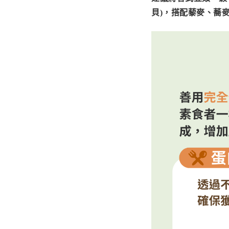
貝)，搭配藜麥、蕎