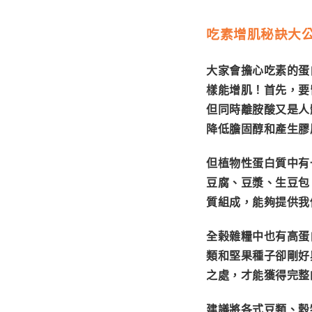
吃素增肌秘訣大
大家會擔心吃素的蛋
樣能增肌！首先，要
但同時離胺酸又是人體
降低膽固醇和產生膠
但植物性蛋白質中有
豆腐、豆漿、生豆包
質組成，能夠提供我
全榖雜糧中也有高蛋
類和堅果種子卻剛好
之處，才能獲得完整
建議將各式豆類、穀