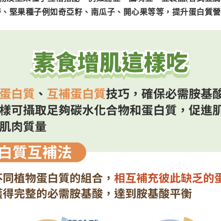
麥、堅果種子例如奇亞籽、南瓜子、開心果等等，提升蛋白質