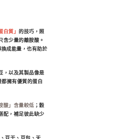
蛋白質」
的技巧，照
只含少量的離胺酸。
酸轉換成能量，也有助於
豆，以及其製品像是
漿都擁有優質的蛋白
胺酸」含量較低
；穀
搭配，補足彼此缺少
腐、豆干、豆包、天