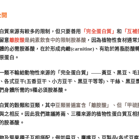
公開
白質來源有較多的限制，但只要善用
「完全蛋白質」
和
「互補
留意
離胺酸
是純素飲食中的限制胺基酸
，因為植物性食材通常
的必需胺基酸，在於形成肉鹼(carnitine)、有助於將脂肪
原蛋白。
一類不輸給動物性來源的「完全蛋白質」——黃豆、黑豆、毛
、各式豆干(五香豆干、小方豆干、黑豆干等等)、干絲、黑豆
們身體所需的9種必須胺基酸。
白質的穀類和豆類，其中
豆類普遍富含「離胺酸」、但「甲硫
與之相反。因此我們建議將兩、三種來源的植物性蛋白質互相
的胺基酸。
物及堅果種子互相搭配，例如扁豆、
鷹嘴豆
、豆製品(各式豆