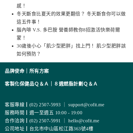
感！
冬天斷食比夏天的效果更翻倍？ 冬天斷食你可以做
這五件事！
腦內啡 V.S. 多巴胺 營養師教你8招激活快樂荷爾
蒙！
30歲後小心「肌少型肥胖」找上門！ 肌少型肥胖該
如何預防？
品牌使命
｜
所有方案
客製化保健品Ｑ＆Ａ
｜
８週燃脂計劃Ｑ＆Ａ
客服專線┃(02) 2507-5993 ｜
support@cofit.me
服務時間┃週一至週五 10:00 - 19:00
合作洽詢┃(02) 2507-5991 ｜
hello@cofit.me
公司地址┃台北市中山區松江路363號4樓