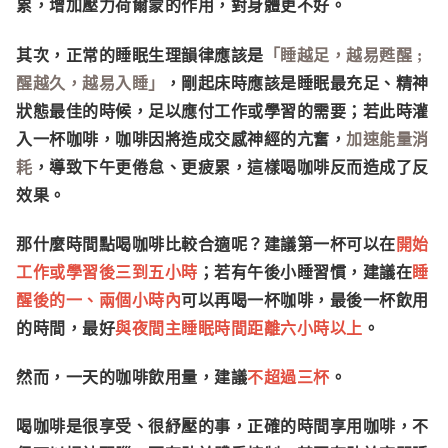
累，增加壓力荷爾蒙的作用，對身體更不好。
其次，正常的睡眠生理韻律應該是
「睡越足，越易甦醒 ;
醒越久，越易入睡」
，剛起床時應該是睡眠最充足、精神
狀態最佳的時候，足以應付工作或學習的需要；若此時灌
入一杯咖啡，咖啡因將造成交感神經的亢奮，
加速能量消
耗
，導致下午更倦怠、更疲累，這樣喝咖啡反而造成了反
效果。
那什麼時間點喝咖啡比較合適呢？建議第一杯可以在
開始
工作或學習後三到五小時
；若有午後小睡習慣，建議在
睡
醒後的一、兩個小時內
可以再喝一杯咖啡，最後一杯飲用
的時間，最好
與夜間主睡眠時間距離六小時以上
。
然而，一天的咖啡飲用量，建議
不超過三杯
。
喝咖啡是很享受、很紓壓的事，正確的時間享用咖啡，不