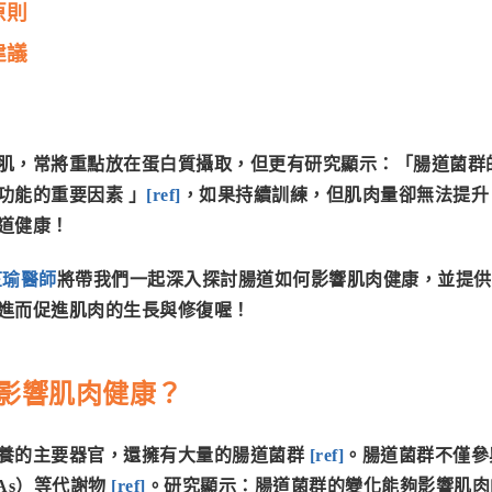
原則
建議
肌，常將重點放在蛋白質攝取，
但更有研究顯示：「腸道菌群
功能的重要因素 」
[ref]
，如果持續訓練，但肌肉量卻無法提升
道健康！
芷瑜醫師
將帶我們一起深入探討腸道如何影響肌肉健康，並提供
進而促進肌肉的生長與修復喔！
影響肌肉健康？
養的主要器官，還擁有大量的腸道菌群
[
ref
]
。腸道菌群不僅參
As）等代謝物
[
ref
]
。研究顯示：腸道菌群的變化能夠影響肌肉