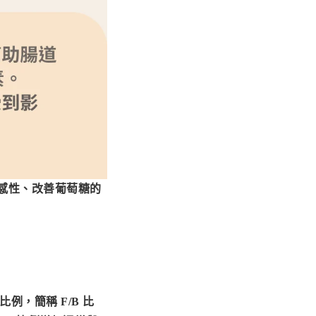
敏感性、改善葡萄糖的
菌比例，
簡稱 F/B 比