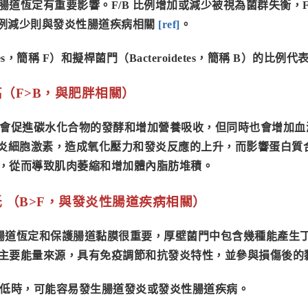
腸道恆定有重要影響。
F/B 比例增加或減少被視為菌群失衡
，
比例減少則與發炎性腸道疾病相關
[
ref
]
。
tes，簡稱 F）和擬桿菌門（Bacteroidetes，簡稱 B）的比例
高
（F>B，與肥胖相關）
高時，會促進碳水化合物的發酵和增加營養吸收，但同時也會增加
發炎細胞激素，造成氧化壓力和發炎反應的上升，而影響蛋白質
，從而導致肌肉萎縮和增加體內脂肪堆積。
較低 （B>F，與發炎性腸道疾病相關）
腸道恆定和保護腸道黏膜很重要，厚壁菌門中包含幾種能產生
主要能量來源，具有免疫調節和抗發炎特性，並參與損傷後的
例較低時，可能容易發生腸道發炎或發炎性腸道疾病。