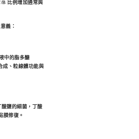
F/B 比例增加通常與
代表意義：
血液中的脂多醣
合成、粒線體功能與
丁酸鹽的細菌，丁酸
黏膜修復。