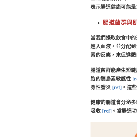
表示腸道健康可能是
腸道菌群與
當我們攝取飲食中的
進入血液，並分配到
素的反應，來促進體
腸道菌群能產生
短鏈
胞的胰島素敏感性
[
r
身性發炎
[
ref
]
。這些
健康的腸道會分泌多
吸收
[
ref
]
。當腸道功