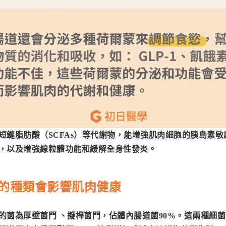
短鏈脂肪酸（SCFAs）等代謝物，能增強肌肉細胞的胰島素
，以及增強線粒體功能和緩解全身性發炎。
的種類會影響肌肉健康
的菌為厚壁菌門 、擬桿菌門，佔體內腸道菌90%。這兩種細