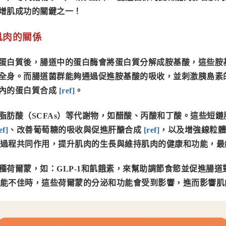
增肌成功的關鍵之一！
肌肉的關係
蛋白質後，腸道中的蛋白酶會將蛋白質分解成胺基酸，這些胺
全身。而腸道菌群能夠通過促進胺基酸的吸收，並刺激胰島素
內的蛋白質合成
[
ref
]
。
脂肪酸（SCFAs
）等代謝物，如醋酸、丙酸和丁酸。這些短鏈
ef
]
、
改善葡萄糖的吸收與促進肝醣合成
[
ref
]
，以及
增強線粒體
過程共同作用，提升肌肉的生長與維持肌肉的健康和功能，最
種荷爾蒙，如：
GLP-1和飢餓素
，來幫助調節食慾並促進腸道
能不佳時，這些荷爾蒙的分泌和功能會受到影響，進而影響肌