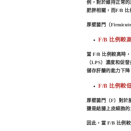
例
，對於維持正常的
肥胖相關，而F/B 
厚壁菌門（Firmicu
F/B 比例較
當 F/B 比例較
（LPS）濃度和促
儲存肝醣的能力下降
F/B 比例
厚壁菌門（F）對於
鹽是結腸上皮細胞的
因此，當 F/B 比