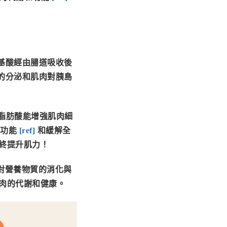
基酸經由腸道吸收後
的分泌和肌肉對胰島
脂肪酸能
增強肌肉細
功能
[
ref
]
和
緩解全
終提升肌力！
對營養物質的消化與
肉的代謝和健康。