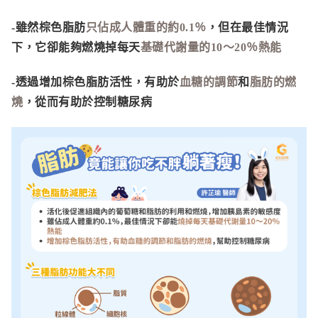
-雖然棕色脂肪
只佔成人體重的約0.1％
，但在最佳情況
下，它卻能夠燃燒掉每天
基礎代謝量的10～20％熱能
-透過增加棕色脂肪活性，有助於
血糖的調節
和
脂肪的燃
燒
，從而有助於控制糖尿病