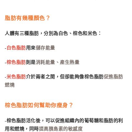
脂肪有幾種顏色？
人體有三種脂肪，分別為
白色、棕色和米色
：
-
白色脂肪
用來
儲存能量
-
棕色脂肪
則是
消耗能量
、
產生熱量
-
米色脂肪
介於兩者之間，但卻能夠像棕色脂肪
促進脂肪
燃燒
棕色脂肪
如何幫助你瘦身？
-棕色脂肪活化後，可以促進組織內的葡萄糖和脂肪的利
用和燃燒，同時
提高胰島素的敏感度