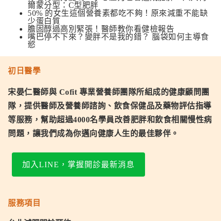
爾蒙分型：C型肥胖
50% 的女生這個營養素都吃不夠！原來減重不能缺
少蛋白質
膽固醇過高別緊張！醫師教你看健檢報告
嘴巴停不下來？變胖不是我的錯？ 腦袋如何主導食
慾
初日醫學
宋晏仁醫師與 Cofit 專業營養師團隊所組成的健康顧問團
隊，提供醫師及營養師諮詢、飲食保健品及藥物評估指導
等服務，幫助超過4000名學員改善肥胖和飲食相關慢性病
問題，讓我們成為你邁向健康人生的最佳夥伴。
加入LINE，掌握開診最新消息
服務項目