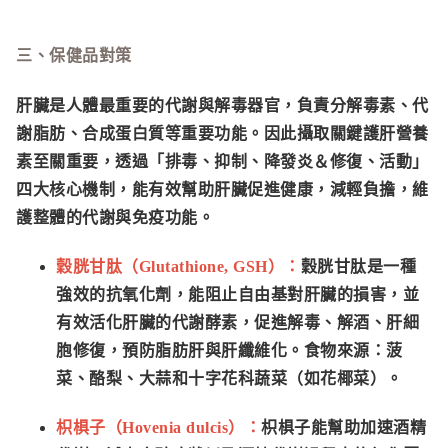
三、保健品對策
肝臟是人體最重要的代謝與解毒器官，負責分解毒素、代
謝脂肪、合成蛋白質等重要功能。因此攝取關鍵護肝營養
素至關重要，透過「排毒、抑制、降發炎＆修復、活動」
四大核心機制，能有效幫助肝臟促進健康，減輕負擔，維
護整體的代謝與免疫功能。
穀胱甘肽（Glutathione, GSH）：
穀胱甘肽是一種
強效的抗氧化劑，能阻止自由基對肝臟的損害，並
有效活化肝臟的代謝酵素，促進解毒、解酒、肝細
胞修復，預防脂肪肝與肝纖維化。食物來源：菠
菜、酪梨、大蒜和十字花科蔬菜（如花椰菜）。
枳椇子（Hovenia dulcis）：
枳椇子能幫助加速酒精