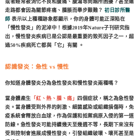
或者經常被消化不良和腹痛、腹瀉等問題所困擾？甚至連
走路都會因為關節疼痛、腫脹而舉步艱難？
初日診所醫
師
表示以上種種跡象都顯示，你的身體可能正深陷在
「慢性發炎」的泥淖中！根據2019年Nature子刊研究指
出，慢性發炎疾病已是公認是最重要的致死因子之一，超
過50%疾病死亡都與「它」有關 。
認識發炎：急性 vs 慢性
你知道身體發炎分為急性發炎和慢性發炎兩種嗎？
當身體產生
「紅、熱、腫、痛」
四個症狀，稱之為急性發
炎。當身體受到外界的刺激、細菌感染或組織損傷時，免
疫系統會釋放白血球，作為保護和抵禦病原入侵的第一道
防線。急性發炎可能持續幾天至幾週不等，長期下來沒有
受到控制會進展成慢性發炎，引發組織破壞、壞死甚至是