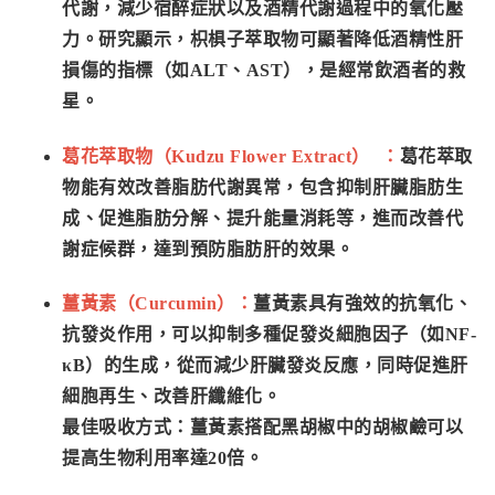
代謝，減少宿醉症狀以及酒精代謝過程中的氧化壓
力。研究顯示，枳椇子萃取物可顯著降低酒精性肝
損傷的指標（如ALT、AST），是經常飲酒者的救
星。
葛花萃取物（Kudzu Flower Extract） ：
葛花萃取
物能有效改善脂肪代謝異常，包含抑制肝臟脂肪生
成、促進脂肪分解、提升能量消耗等，進而改善代
謝症候群，達到預防脂肪肝的效果。
薑黃素（Curcumin）：
薑黃素具有強效的抗氧化、
抗發炎作用，可以抑制多種促發炎細胞因子（如NF-
κB）的生成，從而減少肝臟發炎反應，同時促進肝
細胞再生、改善肝纖維化。
最佳吸收方式：薑黃素搭配黑胡椒中的胡椒鹼可以
提高生物利用率達20倍。