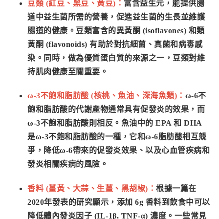
豆類 (紅豆、黑豆、黃豆)：
富含益生元，能提供腸
道中益生菌所需的營養，促進益生菌的生長並維護
腸道的健康。豆類富含的異黃酮 (isoflavones) 和類
黃酮 (flavonoids) 有助於對抗細菌、真菌和病毒感
染。同時，做為優質蛋白質的來源之一，豆類對維
持肌肉健康至關重要。
ω-3不飽和脂肪酸 (核桃、魚油、深海魚類)
：
ω-6不
飽和脂肪酸的代謝產物通常具有促發炎的效果，而
ω-3不飽和脂肪酸則相反。魚油中的 EPA 和 DHA
是ω-3不飽和脂肪酸的一種，它和ω-6脂肪酸相互競
爭，降低ω-6帶來的促發炎效果、以及心血管疾病和
發炎相關疾病的風險。
香料 (薑黃、大蒜、生薑、黑胡椒)：
根據一篇在
2020年發表的研究顯示，添加 6g 香料到飲食中可以
降低體內發炎因子 (IL-1β, TNF-α) 濃度。一些常見