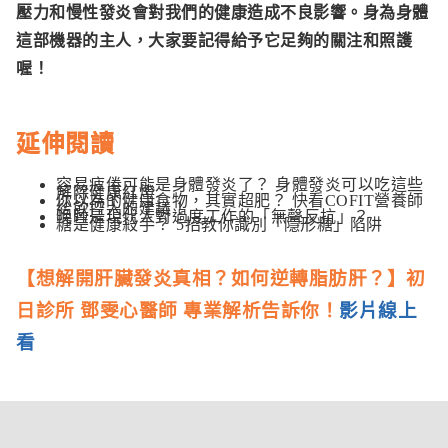
壓力和慢性發炎會對我們的健康造成不良影響。身為身體
這部機器的主人，大家要記得給予它足夠的關注和照護
喔！
延伸閱讀
容易疲倦可能是身體發炎了？ 身體發炎可以吃這些
解除健康紅燈
你以為的健康食物，其實超肥？ 快看COFIT營養師
給飲控人的建議！
晚睡是現代人對過度工作的「無聲反抗」？
糖是健康殺手？ 5招教你識別「隱形糖」陷阱
【想解開肝臟發炎真相？如何逆轉脂肪肝？】
初
日診所 鄧雯心醫師 專業解析告訴你！
影片線上
看