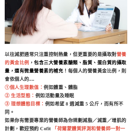
以往減肥通常只注重控制熱量，但更重要的是攝取對
營養
的黃金比例
，
包含三大營養素醣類、脂質、蛋白質的攝取
量，還有微量營養素的補充
！每個人的營養黃金比例，則
會依個人的....
①個人生理數值：
例如體重、體脂
② 生活型態
：
例如活動量及睡眠
③ 理想體態目標：
例如希望 8 週減重 5 公斤，而有所不
同。
如果你有需要專業的營養師為你規劃減脂／減重／增肌的
計劃，歡迎預約 Cofit
「荷爾蒙體質評測和營養師一對一