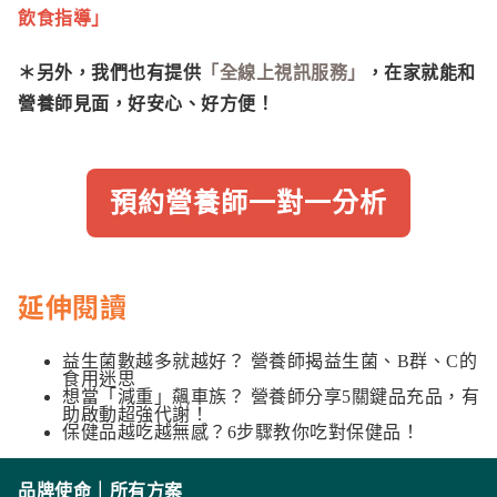
飲食指導」
＊另外，我們也有提供
「全線上視訊服務」
，在家就能和
營養師見面，好安心、好方便！
預約營養師一對一分析
延伸閱讀
益生菌數越多就越好？ 營養師揭益生菌、B群、C的
食用迷思
想當「減重」飆車族？ 營養師分享5關鍵品充品，有
助啟動超強代謝！
保健品越吃越無感？6步驟教你吃對保健品！
品牌使命
｜
所有方案