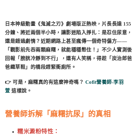
日本神級動畫《鬼滅之刃》劇場版正熱映，片長長達 155
分鐘、將近兩個半小時，讓影迷陷入掙扎：是忍住尿意，
還是錯過劇情？近期網路上甚至瘋傳一個奇特偏方——
「觀影前先吞兩顆麻糬，就能穩穩憋住！」不少人實測後
回報「膀胱冷靜到不行」，還有人笑稱，得趁「炭治郎爸
爸織草鞋」的橋段趕緊衝廁所。
👉 可是，麻糬真的有這麼神奇嗎？
Cofit營養師-李羽
萱
這樣說。
營養師拆解「麻糬抗尿」的真相
糯米澱粉特性：