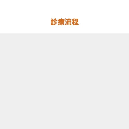
肪！
李唐
由！
減掉
越醫
李唐
內臟
師教
越醫
診療流程
脂
你如
師解
肪，
何改
密高
其實
善睡
效運
比想
眠，
動法
像中
讓你
簡
一覺
單！
到天
亮！