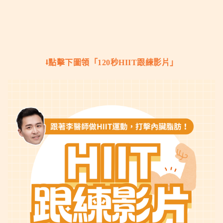
⭣點擊下圖領「120秒HIIT跟練影片」