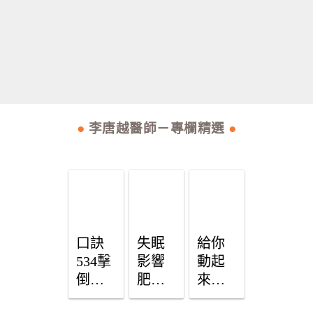
●
李唐越醫師－專欄精選
●
口訣
失眠
給你
534擊
影響
動起
倒內
肥
來的
臟脂
胖！
好理