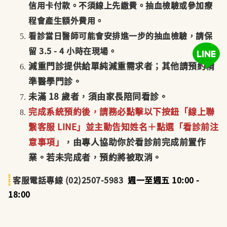
信用卡付款。不須線上先繳費。抽血檢驗或參加療
程會產生額
外費用
。
看診當日醫師可能會安排進一步的抽血檢驗，請保
留
3.5 - 4
小時在現場。
減重門診提供給單純減重需求者；其他請預約精
準醫學門診。
未滿 18 歲者，須由家長陪同看診。
完成系統預約後，請務必點擊以下按鈕「線上聯
繫客服
LINE
」並主動告知姓名＋點選「看診前注
意事項」
，由專人協助你於看診前完成前置
作
業。若未完成者，預約將被取消。
客服電話專線 (02)2507-5983
週一至週五 10:00 -
18:00