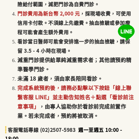
險給付範圍，減肥門診為自費門診。
門診費用為新台幣 2,000 元
，採現場收費，可使用
信用卡付款。不須線上先繳費。抽血檢驗或參加療
程可能會產生額
外費用
。
看診當日醫師可能會安排進一步的抽血檢驗，請保
留
3.5 - 4
小時在現場。
減重門診提供給單純減重需求者；其他請預約精
準醫學門診。
未滿 18 歲者，須由家長陪同看診。
完成系統預約後，請務必點擊以下按鈕「線上聯
繫客服
LINE
」並主動告知姓名＋點選「看診前注
意事項」
，由專人協助你於看診前完成前置
作
業。若未完成者，預約將被取消。
客服電話專線 (02)2507-5983
週一至週五 10:00 -
18:00