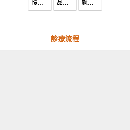
慢性
品好
就沒
發炎
吃就
事！
的警
一直
脂肪
訊？5
吃？

肝症
元凶
小心
狀、
診療流程
一次
肥
原
看！
胖、
因、
癌症
治療
找上
一次
門！
告你
知！