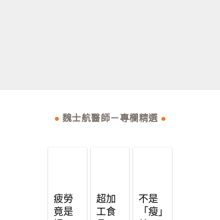
●
魏士航醫師－專欄精選
●
疲勞
超加
不是
竟是
工食
「瘦」