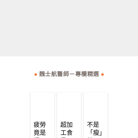
●
魏士航醫師－專欄精選
●
疲勞
超加
不是
竟是
工食
「瘦」