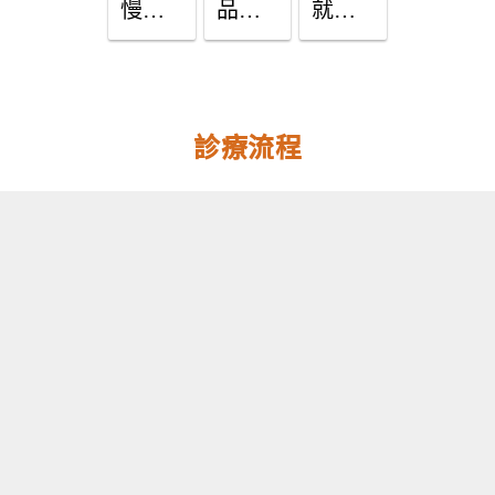
慢性
品好
就沒
發炎
吃就
事！
的警
一直
脂肪
訊？5
吃？

肝症
元凶
小心
狀、
診療流程
一次
肥
原
看！
胖、
因、
癌症
治療
找上
一次
門！
告你
知！