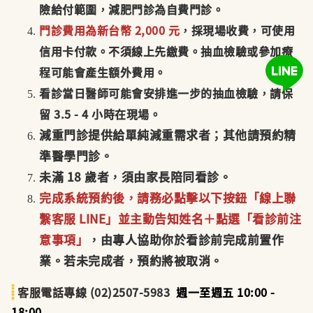
險給付範圍，減肥門診為自費門診。
門診費用為新台幣 2,000 元
，採現場收費，可使用
信用卡付款。不須線上先繳費。抽血檢驗或參加療
程可能會產生額
外費用
。
看診當日醫師可能會安排進一步的抽血檢驗，請保
留
3.5 - 4
小時在現場。
減重門診提供給單純減重需求者；其他請預約精
準醫學門診。
未滿 18 歲者，須由家長陪同看診。
完成系統預約後，請務必點擊以下按鈕「線上聯
繫客服
LINE
」並主動告知姓名＋點選「看診前注
意事項」
，由專人協助你於看診前完成前置
作
業。若未完成者，預約將被取消。
客服電話專線 (02)2507-5983
週一至週五 10:00 -
18:00