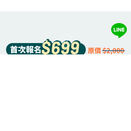
品牌使命
｜
所有方案
客製化保健品Ｑ＆Ａ
｜
８週燃脂計劃Ｑ＆Ａ